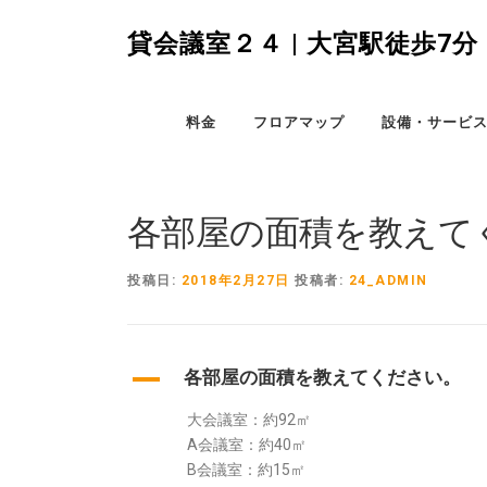
コ
ン
貸会議室２４ | 大宮駅徒歩
テ
ン
ツ
料金
フロアマップ
設備・サービ
へ
ス
キ
ッ
各部屋の面積を教えて
プ
投稿日:
2018年2月27日
投稿者:
24_ADMIN
A
各部屋の面積を教えてください。
大会議室：約92㎡
A会議室：約40㎡
B会議室：約15㎡