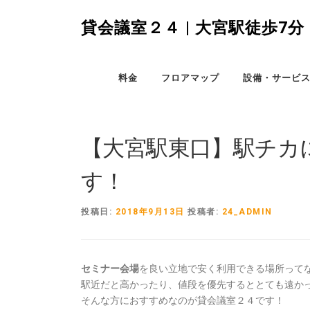
コ
ン
貸会議室２４ | 大宮駅徒歩
テ
ン
ツ
料金
フロアマップ
設備・サービ
へ
ス
キ
ッ
【大宮駅東口】駅チカ
プ
す！
投稿日:
2018年9月13日
投稿者:
24_ADMIN
セミナー会場
を良い立地で安く利用できる場所って
駅近だと高かったり、値段を優先するととても遠か
そんな方におすすめなのが貸会議室２４です！