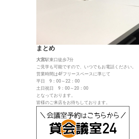
まとめ
大宮
駅東口徒歩7分
ご見学も可能ですので、いつでもお電話ください。
営業時間は4Fフリースペースに準じて
平日 9：00～22：00
土日祝日 9：00～20：00
となっております。
皆様のご来店をお待ちしております。